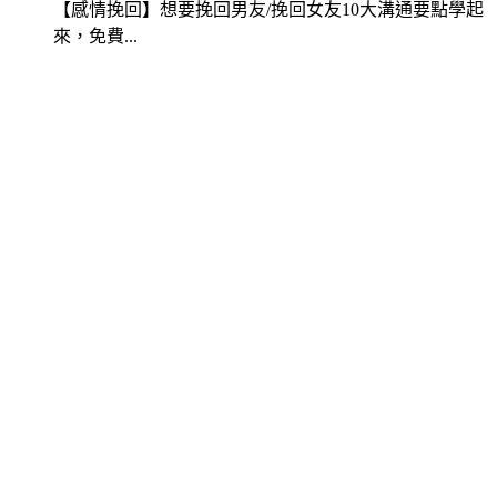
【感情挽回】想要挽回男友/挽回女友10大溝通要點學起
來，免費...