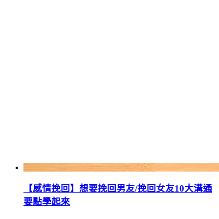
【感情挽回】想要挽回男友/挽回女友10大溝通
要點學起來