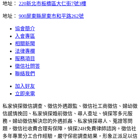
地址：
220新北市板橋區大仁街7號3樓
地址：
900屏東縣屏東市和平路262號
協會簡介
入會專區
相關新聞
法律專欄
服務項目
徵信社問答
聯絡我們
加入好友
立即來電
私家偵探徵信調查、徵信外遇跟監、徵信社工商徵信、婦幼徵
信感情挽回、私家偵探婚前徵信、尋人查址、偵探等多元服
務。婦幼徵信解決您的外遇抓姦、私家偵探尋人、蒐證等問
題，徵信社收費合理有保障，偵探24H免費律師諮詢。徵信社
多年專業分工合作經驗，嚴守保密調查結果，形象正派足以信